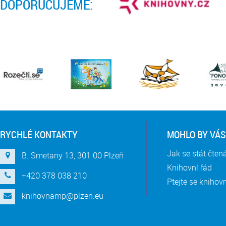
DOPORUČUJEME:
RYCHLÉ KONTAKTY
MOHLO BY VÁS
Jak se stát čte
B. Smetany 13, 301 00 Plzeň
Knihovní řád
+420 378 038 210
Ptejte se knihov
knihovnamp@plzen.eu