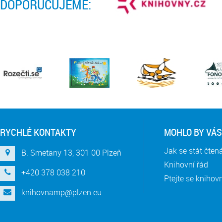
DOPORUČUJEME:
RYCHLÉ KONTAKTY
MOHLO BY VÁS
Jak se stát čte
B. Smetany 13, 301 00 Plzeň
Knihovní řád
+420 378 038 210
Ptejte se knihov
knihovnamp@plzen.eu