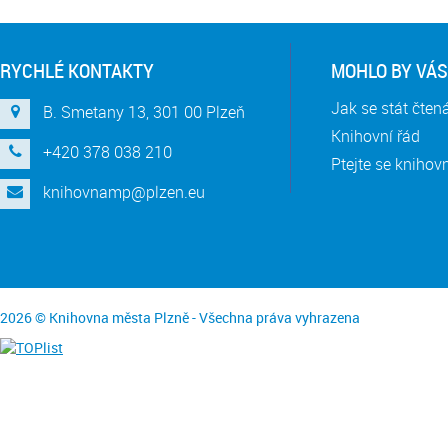
RYCHLÉ KONTAKTY
MOHLO BY VÁS
Jak se stát čte
B. Smetany 13, 301 00 Plzeň
Knihovní řád
+420 378 038 210
Ptejte se knihov
knihovnamp@plzen.eu
2026 © Knihovna města Plzně - Všechna práva vyhrazena