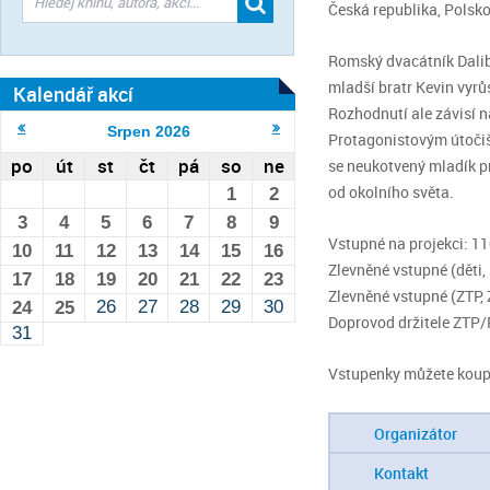
Česká republika, Polsko
Romský dvacátník Dalibo
mladší bratr Kevin vyrů
Kalendář akcí
Rozhodnutí ale závisí 
Srpen
2026
Protagonistovým útočiš
po
út
st
čt
pá
so
ne
se neukotvený mladík pro
od okolního světa.
1
2
3
4
5
6
7
8
9
Vstupné na projekci: 1
10
11
12
13
14
15
16
Zlevněné vstupné (děti, 
17
18
19
20
21
22
23
Zlevněné vstupné (ZTP,
26
27
28
29
30
24
25
Doprovod držitele ZTP/
31
Vstupenky můžete koup
Organizátor
Kontakt