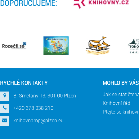
DOPORUČUJEME:
RYCHLÉ KONTAKTY
MOHLO BY VÁS
Jak se stát čte
B. Smetany 13, 301 00 Plzeň
Knihovní řád
+420 378 038 210
Ptejte se knihov
knihovnamp@plzen.eu