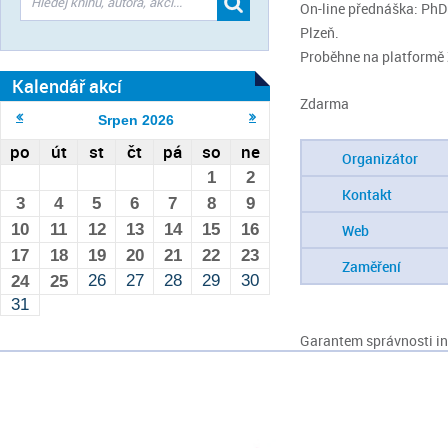
On-line přednáška:
PhDr
Plzeň.
Proběhne na platformě
Kalendář akcí
Zdarma
Srpen
2026
po
út
st
čt
pá
so
ne
Organizátor
1
2
Kontakt
3
4
5
6
7
8
9
10
11
12
13
14
15
16
Web
17
18
19
20
21
22
23
Zaměření
26
27
28
29
30
24
25
31
Garantem správnosti inf