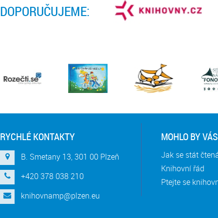
DOPORUČUJEME:
RYCHLÉ KONTAKTY
MOHLO BY VÁS
Jak se stát čte
B. Smetany 13, 301 00 Plzeň
Knihovní řád
+420 378 038 210
Ptejte se knihov
knihovnamp@plzen.eu