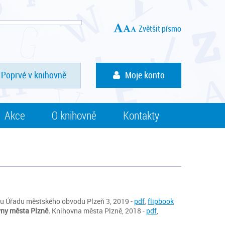
Zvětšit písmo
Poprvé v knihovně
Moje konto
Akce
O knihovně
Kontakty
u Úřadu městského obvodu Plzeň 3, 2019 -
pdf
,
flipbook
ovny města Plzně.
Knihovna města Plzně, 2018 -
pdf
,