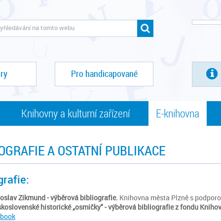
ry
Pro handicapované
Knihovny a kulturní zařízení
E-knihovna
IOGRAFIE A OSTATNÍ PUBLIKACE
grafie:
oslav Zikmund - výběrová bibliografie.
Knihovna města Plzně s podporo
koslovenské historické „
osmičky" - výběrová bibliografie z fondu Knih
pbook