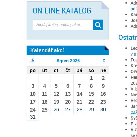
Ado
ON-LINE KATALOG
pdf
Kar
Jos
Ado
Ostatn
Led
Kalendář akcí
v t
Fus
Srpen
2026
Kre
po
út
st
čt
pá
so
ne
Orw
Har
1
2
202
3
4
5
6
7
8
9
Vik
10
11
12
13
14
15
16
Nov
Ved
17
18
19
20
21
22
23
Jan
26
27
28
29
30
24
25
zak
31
Svě
Plz
Viz
se 