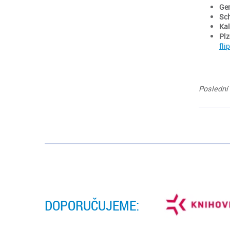
Ger
Sch
Kal
Plz
fli
Poslední 
DOPORUČUJEME: