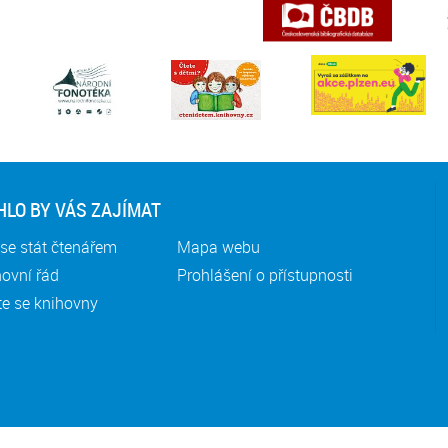
LO BY VÁS ZAJÍMAT
se stát čtenářem
Mapa webu
ovní řád
Prohlášení o přístupnosti
te se knihovny