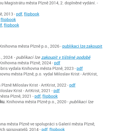
u Magistrátu města Plzně 2014, 2. doplněné vydání. -
ě, 2013 -
pdf
,
flipbook
,
flipbook
f
,
flipbook
Knihovna města Plzně p.o., 2026 -
publikaci lze zakoupit
., 2024
- publikaci lze
zakoupit v tištěné podobě
. Knihovna města Plzně, 2024 -
pdf
libris vydala Knihovna města Plzně, 2023 -
pdf
ovnu města Plzně, p.o. vydal Miloslav Krist - ArtKrist,
lzně Miloslav Krist - ArtKrist, 2022 -
pdf
oslav Krist - ArtKrist, 2021 -
pdf
ěsta Plzně, 2021 -
pdf
,
flipbook
sku.
Knihovna města Plzně p.o., 2020 -
publikaci lze
ovna města Plzně ve spolupráci s Galerií města Plzně,
ch spisovatelů, 2014 -
pdf
,
flipbook