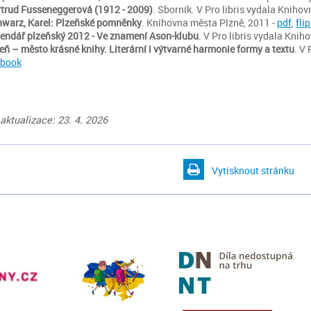
trud Fusseneggerová (1912 - 2009)
. Sborník. V Pro libris vydala Kniho
warz, Karel: Plzeňské pomněnky
. Knihovna města Plzně, 2011 -
pdf
,
fli
endář plzeňský 2012 - Ve znamení Ason-klubu
. V Pro libris vydala Kni
eň – město krásné knihy. Literární i výtvarné harmonie formy a textu
. V
pbook
aktualizace: 23. 4. 2026
Vytisknout stránku