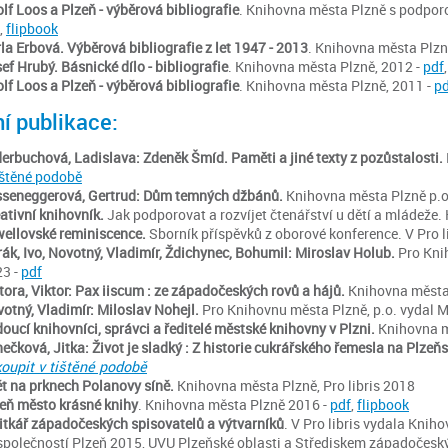
lf Loos a Plzeň - výběrová bibliografie
. Knihovna města Plzně s podporo
,
flipbook
la Erbová. Výběrová bibliografie z let 1947 - 2013
. Knihovna města Plzn
ef Hrubý. Básnické dílo - bibliografie
. Knihovna města Plzně, 2012 -
pdf
lf Loos a Plzeň - výběrová bibliografie
. Knihovna města Plzně, 2011 -
pd
í publikace:
erbuchová, Ladislava: Zdeněk Šmíd. Paměti a jiné texty z pozůstalosti.
ištěné podobě
seneggerová, Gertrud: Dům temných džbánů.
Knihovna města Plzně p.o
ativní knihovník.
Jak podporovat a rozvíjet čtenářství u dětí a mládeže
ellovské reminiscence.
Sborník příspěvků z oborové konference. V Pro 
ák, Ivo, Novotný, Vladimír, Ždichynec, Bohumil: Miroslav Holub.
Pro Knih
3 -
pdf
tora, Viktor: Pax iiscum : ze západočeských rovů a hájů.
Knihovna města P
otný, Vladimír: Miloslav Nohejl.
Pro Knihovnu města Plzně, p.o. vydal Mil
oucí knihovníci, správci a ředitelé městské knihovny v Plzni.
Knihovna m
ečková, Jitka: Život je sladký : Z historie cukrářského řemesla na Plzeň
oupit v tištěné podobě
t na prknech Polanovy síně.
Knihovna města Plzně, Pro libris 2018
eň město krásné knihy
. Knihovna města Plzně 2016 -
pdf
,
flipbook
itkář západočeských spisovatelů a výtvarníků
. V Pro libris vydala Knih
společností Plzeň 2015, UVU Plzeňské oblasti a Střediskem západočeský