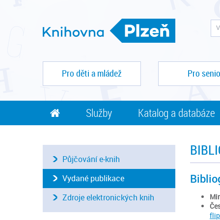
Pro děti a mládež
Pro senio
Služby
Katalog a databáze
BIBL
Půjčování e-knih
Biblio
Vydané publikace
Mir
Zdroje elektronických knih
Čes
fli