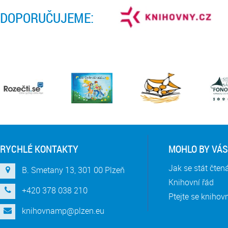
DOPORUČUJEME:
RYCHLÉ KONTAKTY
MOHLO BY VÁS
Jak se stát čte
B. Smetany 13, 301 00 Plzeň
Knihovní řád
+420 378 038 210
Ptejte se knihov
knihovnamp@plzen.eu