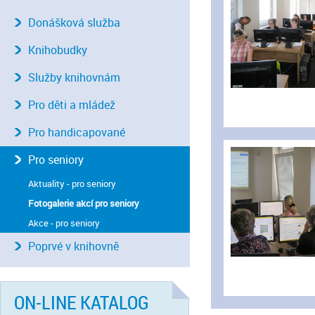
Donášková služba
Knihobudky
Služby knihovnám
Pro děti a mládež
Pro handicapované
Pro seniory
Aktuality - pro seniory
Fotogalerie akcí pro seniory
Akce - pro seniory
Poprvé v knihovně
ON-LINE KATALOG