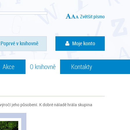
Zvětšit písmo
Poprvé v knihovně
Moje konto
Akce
O knihovně
Kontakty
 výročí jeho působení. K dobré náladě hrála skupina