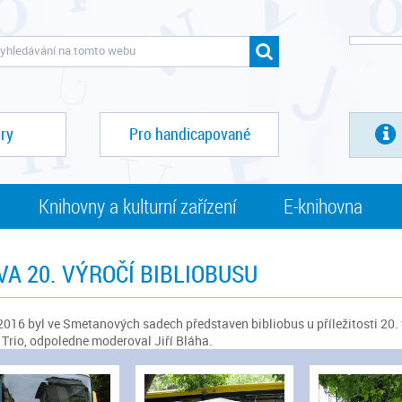
ry
Pro handicapované
Knihovny a kulturní zařízení
E-knihovna
VA 20. VÝROČÍ BIBLIOBUSU
 2016 byl ve Smetanových sadech představen bibliobus u příležitosti 20.
Trio, odpoledne moderoval Jiří Bláha.