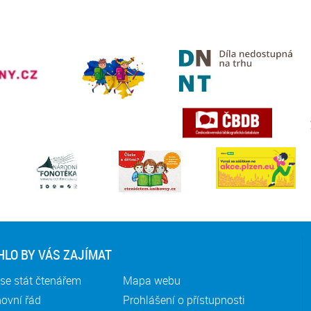
LO BY VÁS ZAJÍMAT
se stát čtenářem
Mapa webu
ovní řád
Prohlášení o přístupnosti