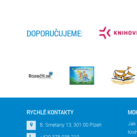
DOPORUČUJEME:
RYCHLÉ KONTAKTY
MOH
Jak 
B. Smetany 13, 301 00 Plzeň
Knih