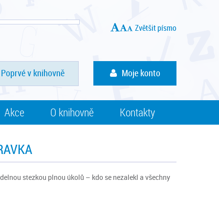
Zvětšit písmo
Poprvé v knihovně
Moje konto
Akce
O knihovně
Kontakty
RAVKA
ašidelnou stezkou plnou úkolů – kdo se nezalekl a všechny