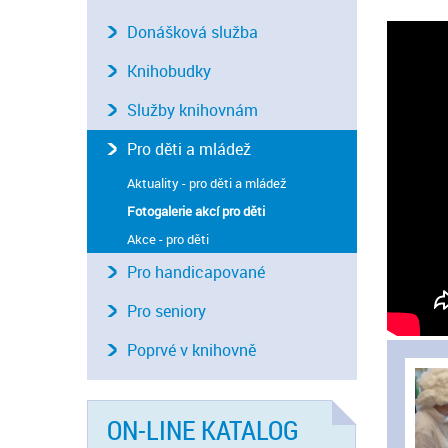
Donášková služba
Knihobudky
Služby knihovnám
Pro děti a mládež
Aktuality - pro děti a mládež
Fotogalerie akcí pro děti
Akce - pro děti
Pro handicapované
Pro seniory
Poprvé v knihovně
ON-LINE KATALOG