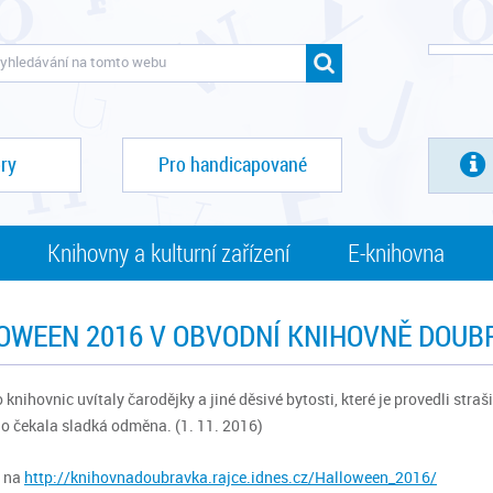
ry
Pro handicapované
Knihovny a kulturní zařízení
E-knihovna
OWEEN 2016 V OBVODNÍ KNIHOVNĚ DOUB
o knihovnic uvítaly čarodějky a jiné děsivé bytosti, které je provedli str
oho čekala sladká odměna. (1. 11. 2016)
o na
http://knihovnadoubravka.rajce.idnes.cz/Halloween_2016/