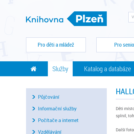
Pro děti a mládež
Pro senio
Služby
Katalog a databáze
HALL
Půjčování
Informační služby
Děti míst
splnil, t
Počítače a internet
Další fot
Vzdělávání