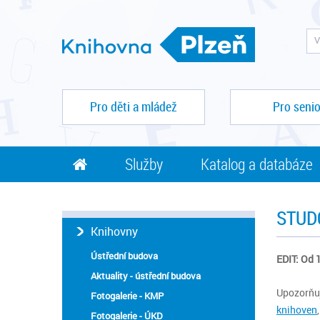
Pro děti a mládež
Pro senio
Služby
Katalog a databáze
STUD
Knihovny
Ústřední budova
EDIT: Od 
Aktuality - ústřední budova
Upozorňu
Fotogalerie - KMP
knihoven
Fotogalerie - ÚKD