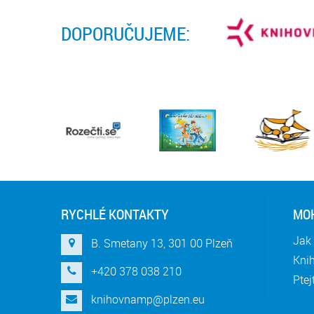
DOPORUČUJEME:
RYCHLÉ KONTAKTY
MOH
Jak 
B. Smetany 13, 301 00 Plzeň
Knih
+420 378 038 210
Ptej
knihovnamp@plzen.eu