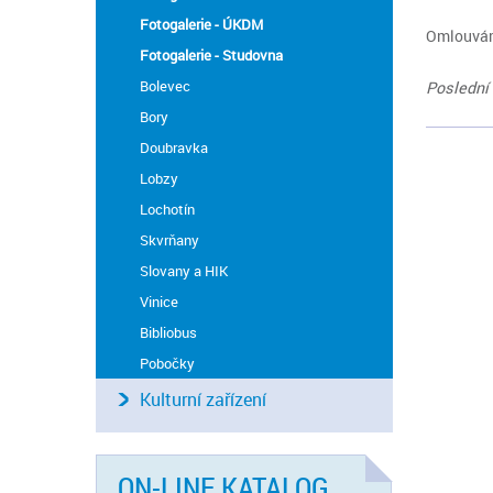
Fotogalerie - ÚKDM
Omlouvám
Fotogalerie - Studovna
Bolevec
Poslední 
Bory
Doubravka
Lobzy
Lochotín
Skvrňany
Slovany a HIK
Vinice
Bibliobus
Pobočky
Kulturní zařízení
ON-LINE KATALOG