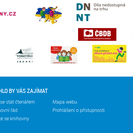
LO BY VÁS ZAJÍMAT
se stát čtenářem
Mapa webu
ovní řád
Prohlášení o přístupnosti
te se knihovny