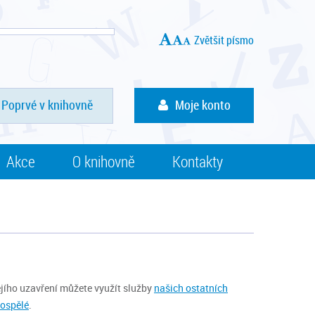
Zvětšit písmo
Poprvé v knihovně
Moje konto
Akce
O knihovně
Kontakty
jího uzavření můžete využít služby
našich ostatních
dospělé
.