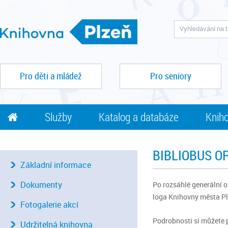
Pro děti a mládež
Pro seniory
Služby
Katalog a databáze
Kniho
BIBLIOBUS O
Základní informace
Dokumenty
Po rozsáhlé generální o
loga Knihovny města Pl
Fotogalerie akcí
Podrobnosti si můžete 
Udržitelná knihovna