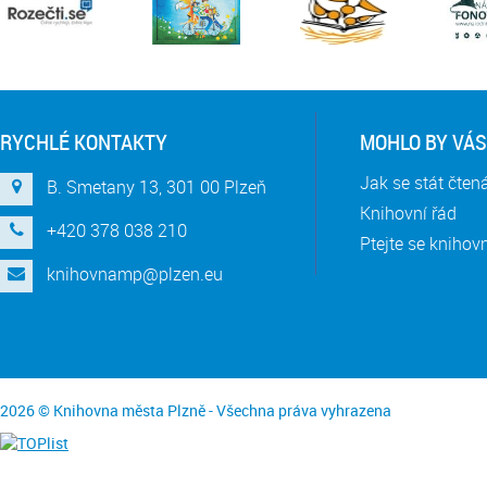
RYCHLÉ KONTAKTY
MOHLO BY VÁS
Jak se stát čte
B. Smetany 13, 301 00 Plzeň
Knihovní řád
+420 378 038 210
Ptejte se knihov
knihovnamp@plzen.eu
2026 © Knihovna města Plzně - Všechna práva vyhrazena