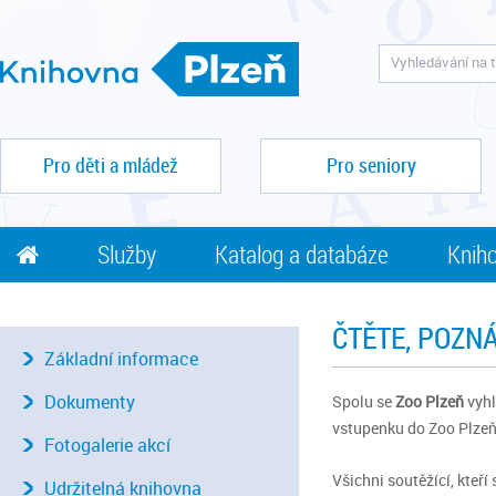
Pro děti a mládež
Pro seniory
Služby
Katalog a databáze
Kniho
ČTĚTE, POZN
Základní informace
Dokumenty
Spolu se
Zoo Plzeň
vyhl
vstupenku do Zoo Plzeň
Fotogalerie akcí
Všichni soutěžící, kteř
Udržitelná knihovna