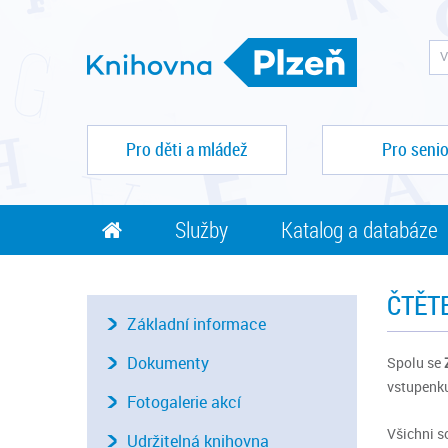
Pro děti a mládež
Pro senio
Služby
Katalog a databáze
ČTĚT
Základní informace
Dokumenty
Spolu se
vstupenku
Fotogalerie akcí
Všichni s
Udržitelná knihovna