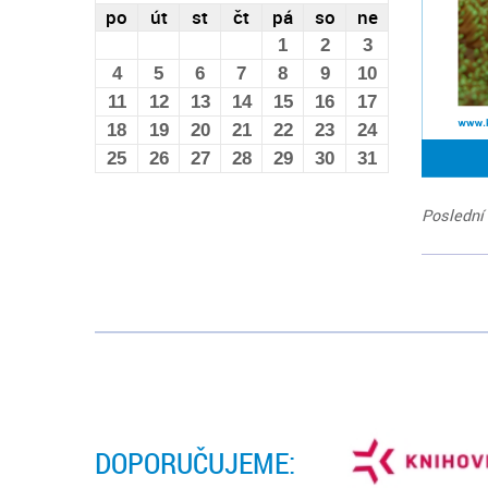
po
út
st
čt
pá
so
ne
1
2
3
4
5
6
7
8
9
10
11
12
13
14
15
16
17
18
19
20
21
22
23
24
25
26
27
28
29
30
31
Poslední 
DOPORUČUJEME: