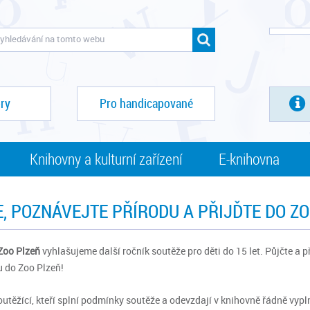
ry
Pro handicapované
Knihovny a kulturní zařízení
E-knihovna
E, POZNÁVEJTE PŘÍRODU A PŘIJĎTE DO ZO
Zoo Plzeň
vyhlašujeme další ročník soutěže pro děti do 15 let. Půjčte a 
 do Zoo Plzeň!
outěžící, kteří splní podmínky soutěže a odevzdají v knihovně řádně vy