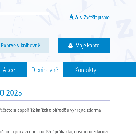
Zvětšit písmo
Poprvé v knihovně
Moje konto
Akce
O knihovně
Kontakty
O 2025
přečtěte si aspoň
12 knížek o přírodě
a vyhrajte zdarma
plněnou a potvrzenou soutěžní průkazku, dostanou
zdarma