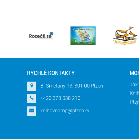
RYCHLÉ KONTAKTY
MOH
Jak 
B. Smetany 13, 301 00 Plzeň
Knih
+420 378 038 210
Ptej
knihovnamp@plzen.eu