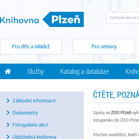
Pro děti a mládež
Pro seniory
Služby
Katalog a databáze
Kniho
ČTĚTE, POZN
Základní informace
Dokumenty
Spolu se
ZOO Plzeň
vyh
vstupenku do ZOO Plze
Fotogalerie akcí
Všichni soutěžící, kteř
Udržitelná knihovna