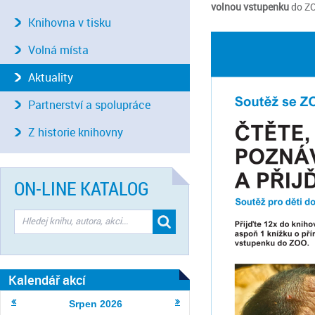
volnou vstupenku
do ZO
Knihovna v tisku
Volná místa
Aktuality
Partnerství a spolupráce
Z historie knihovny
ON-LINE KATALOG
Kalendář akcí
Srpen
2026