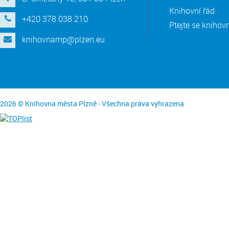
Knihovní řád
+420 378 038 210
Ptejte se knihov
knihovnamp@plzen.eu
2026 © Knihovna města Plzně - Všechna práva vyhrazena