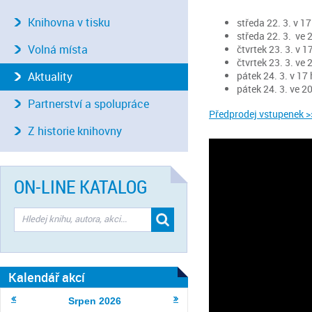
Knihovna v tisku
středa 22. 3. v 1
středa 22. 3. ve 
Volná místa
čtvrtek 23. 3. v 
čtvrtek 23. 3. ve 
Aktuality
pátek 24. 3. v 17
pátek 24. 3. ve 2
Partnerství a spolupráce
Předprodej vstupenek >
Z historie knihovny
ON-LINE KATALOG
Kalendář akcí
Srpen
2026