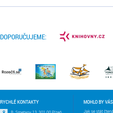
DOPORUČUJEME:
RYCHLÉ KONTAKTY
MOHLO BY VÁS
Jak se stát čte
B. Smetany 13, 301 00 Plzeň