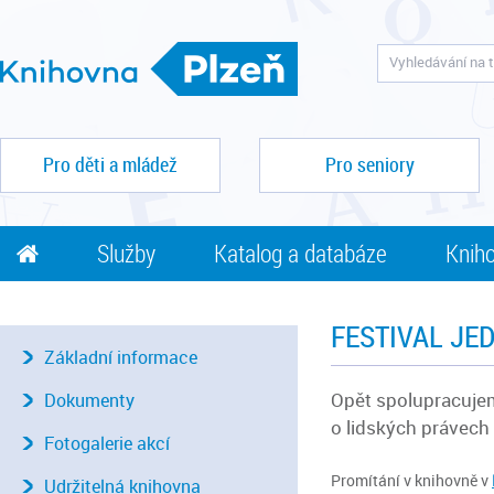
Pro děti a mládež
Pro seniory
Služby
Katalog a databáze
Kniho
FESTIVAL JE
Základní informace
Opět spolupracuje
Dokumenty
o lidských právech
Fotogalerie akcí
Promítání v knihovně v
Udržitelná knihovna