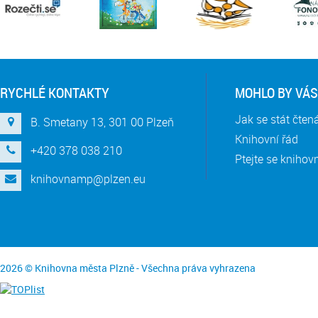
RYCHLÉ KONTAKTY
MOHLO BY VÁS
Jak se stát čte
B. Smetany 13, 301 00 Plzeň
Knihovní řád
+420 378 038 210
Ptejte se knihov
knihovnamp@plzen.eu
2026 © Knihovna města Plzně - Všechna práva vyhrazena