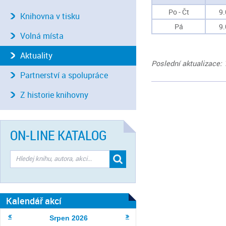
Po - Čt
9.
Knihovna v tisku
Pá
9.
Volná místa
Aktuality
Poslední aktualizace: 
Partnerství a spolupráce
Z historie knihovny
ON-LINE KATALOG
Kalendář akcí
Srpen
2026