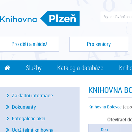
Pro děti a mládež
Pro seniory
Služby
Katalog a databáze
Kniho
KNIHOVNA B
Základní informace
Dokumenty
Knihovna Bolevec
je po
Fotogalerie akcí
Otevírací d
Udržitelná knihovna
Den