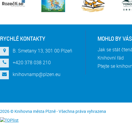
RYCHLÉ KONTAKTY
MOHLO BY VÁS
Jak se stát čte
B. Smetany 13, 301 00 Plzeň
Knihovní řád
+420 378 038 210
Ptejte se knihov
knihovnamp@plzen.eu
2026 © Knihovna města Plzně - Všechna práva vyhrazena