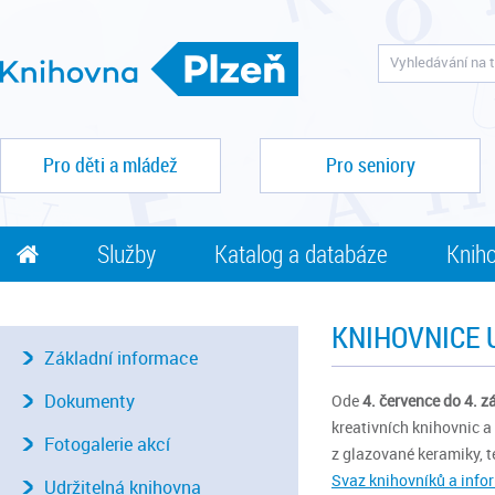
Pro děti a mládež
Pro seniory
Služby
Katalog a databáze
Kniho
KNIHOVNICE 
Základní informace
Dokumenty
Ode
4. července do 4. z
kreativních knihovnic a
Fotogalerie akcí
z glazované keramiky, te
Svaz knihovníků a info
Udržitelná knihovna