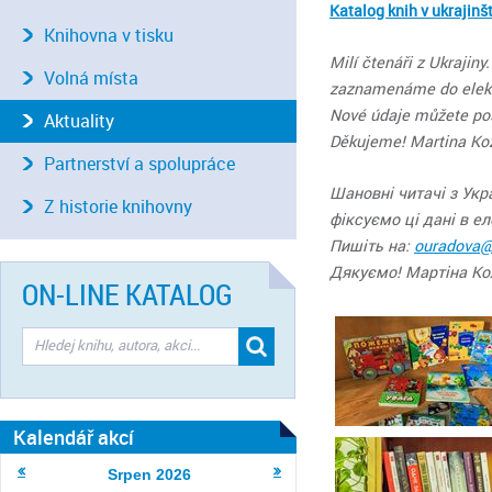
Katalog knih v ukrajin
Knihovna v tisku
Milí čtenáři z Ukraji
Volná místa
zaznamenáme do elekt
Nové údaje můžete po
Aktuality
Děkujeme! Martina Ko
Partnerství a spolupráce
Шановні читачі з Укр
Z historie knihovny
фіксуємо ці дані в е
Пишіть на:
ouradova@
Дякуємо! Мартіна Ко
ON-LINE KATALOG
Kalendář akcí
Srpen
2026