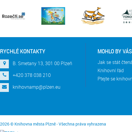
RYCHLÉ KONTAKTY
MOHLO BY VÁS
Jak se stát čte
B. Smetany 13, 301 00 Plzeň
Knihovní řád
+420 378 038 210
Ptejte se knihov
knihovnamp@plzen.eu
2026 © Knihovna města Plzně - Všechna práva vyhrazena