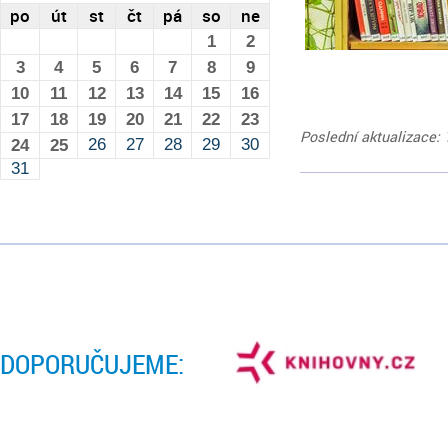
po
út
st
čt
pá
so
ne
1
2
3
4
5
6
7
8
9
10
11
12
13
14
15
16
17
18
19
20
21
22
23
Poslední aktualizace: 
26
27
28
29
30
24
25
31
DOPORUČUJEME: