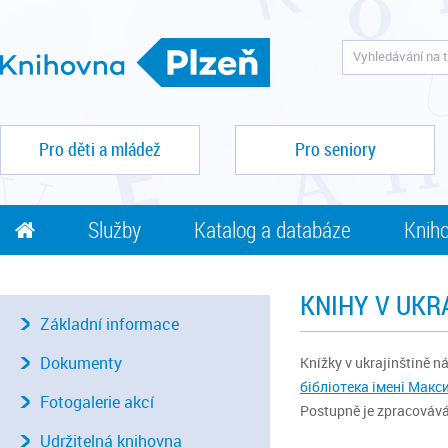
Pro děti a mládež
Pro seniory
Služby
Katalog a databáze
Kniho
KNIHY V UKR
Základní informace
Dokumenty
Knížky v ukrajinštině n
бібліотека імені Макс
Fotogalerie akcí
Postupně je zpracovává
Udržitelná knihovna