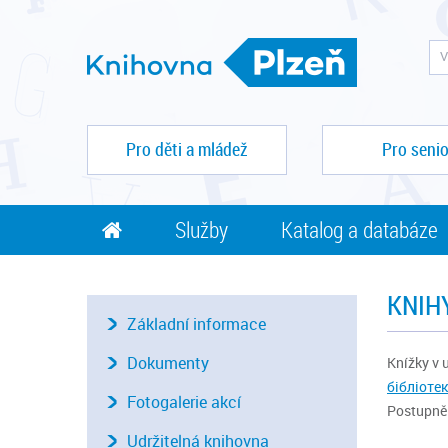
Pro děti a mládež
Pro senio
Služby
Katalog a databáze
KNIH
Základní informace
Dokumenty
Knížky v 
бібліоте
Fotogalerie akcí
Postupně 
Udržitelná knihovna