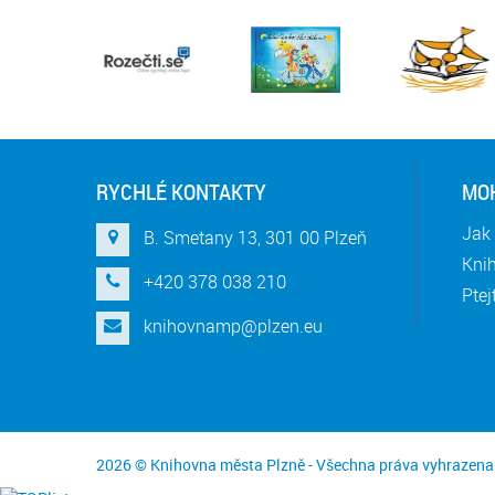
RYCHLÉ KONTAKTY
MOH
Jak 
B. Smetany 13, 301 00 Plzeň
Knih
+420 378 038 210
Ptej
knihovnamp@plzen.eu
2026 © Knihovna města Plzně - Všechna práva vyhrazena