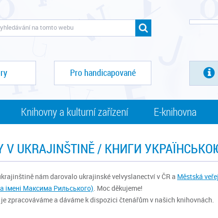
ry
Pro handicapované
Knihovny a kulturní zařízení
E-knihovna
Y V UKRAJINŠTINĚ / КНИГИ УКРАЇНСЬКО
ukrajinštině nám darovalo ukrajinské velvyslanectví v ČR a
Městská veře
ка імені Максима Рильського)
. Moc děkujeme!
je zpracováváme a dáváme k dispozici čtenářům v našich knihovnách.