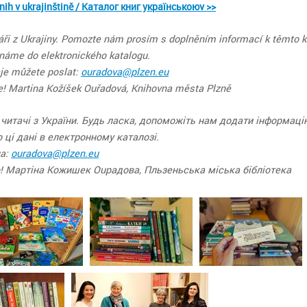
nih v ukrajinštině / Каталог книг українськоюv >>
náři z Ukrajiny. Pomozte nám prosím s doplněním informací k těmto 
áme do elektronického katalogu.
je můžete poslat:
ouradova@plzen.eu
! Martina Kožíšek Ouřadová, Knihovna města Plzně
читачі з України. Будь ласка, допоможіть нам додати інформацію
 ці дані в електронному каталозі.
на:
ouradova@plzen.eu
 Мартіна Кожишек Ouрадова, Пльзеньська міська бібліотека