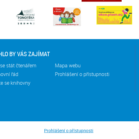
LO BY VÁS ZAJÍMAT
se stát čtenářem
Mapa webu
ovní řád
Prohlášení o přístupnosti
te se knihovny
Prohlášení o přístupnosti