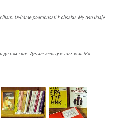
knihám. Uvítáme podrobnosti k obsahu. My tyto údaje
 до цих книг. Деталі вмісту вітаються. Ми