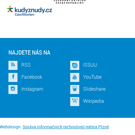
NAJDETE NÁS NA
RSS
ISSUU
Facebook
YouTube
Instagram
Slideshare
Wikipedia
Webdesign:
Správa informačních technologií města Plzně