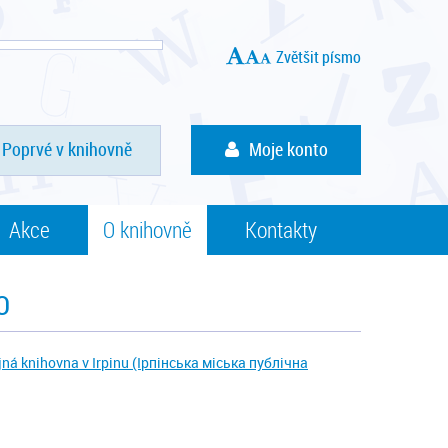
Zvětšit písmo
Poprvé v knihovně
Moje konto
Akce
O knihovně
Kontakty
Ю
jná knihovna v Irpinu (Ірпінська міська публічна