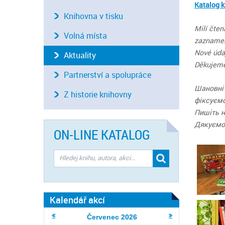
Katalog k
Knihovna v tisku
Milí čte
Volná místa
zaznamen
Nové úda
Aktuality
Děkujeme
Partnerství a spolupráce
Шановні 
Z historie knihovny
фіксуємо
Пишіть 
Дякуємо!
ON-LINE KATALOG
Kalendář akcí
Červenec
2026