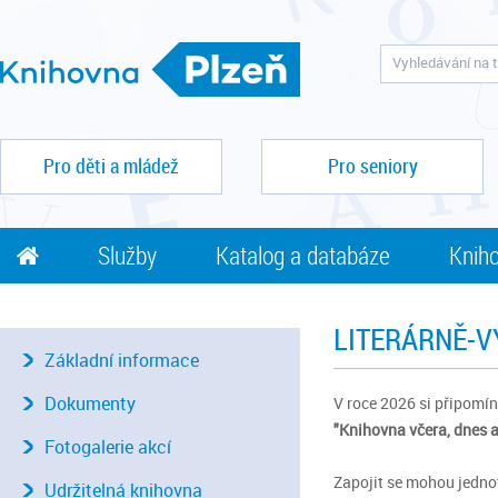
Pro děti a mládež
Pro seniory
Služby
Katalog a databáze
Kniho
LITERÁRNĚ-V
Základní informace
Dokumenty
V roce 2026 si připomín
"Knihovna včera, dnes a
Fotogalerie akcí
Zapojit se mohou jednot
Udržitelná knihovna