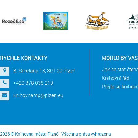
RYCHLÉ KONTAKTY
MOHLO BY VÁS
Jak se stát čte
B. Smetany 13, 301 00 Plzeň
Knihovní řád
+420 378 038 210
Ptejte se knihov
knihovnamp@plzen.eu
2026 © Knihovna města Plzně - Všechna práva vyhrazena