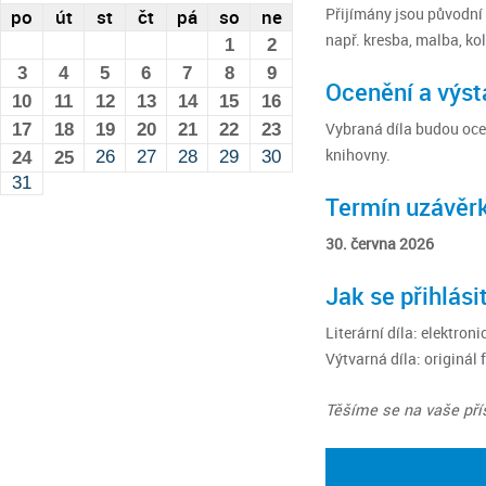
Přijímány jsou původní
po
út
st
čt
pá
so
ne
např. kresba, malba, ko
1
2
3
4
5
6
7
8
9
Ocenění a výst
10
11
12
13
14
15
16
Vybraná díla budou ocen
17
18
19
20
21
22
23
knihovny.
26
27
28
29
30
24
25
31
Termín uzávěr
30. června 2026
Jak se přihlási
Literární díla: elektron
Výtvarná díla: originál
Těšíme se na vaše pří