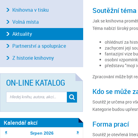
Soutěžní téma
Knihovna v tisku
Jak se knihovna proměňo
Volná místa
Téma nabízí široký pros
Aktuality
ohlédnutí za hist
Partnerství a spolupráce
zachycení její s
fantazijní vize b
Z historie knihovny
osobní vzpomínky
představu "mojí i
Zpracování může být real
ON-LINE KATALOG
Kdo se může za
Soutěž je určena pro vše
Kategorie budou upřesně
Kalendář akcí
Forma prací
Srpen
2026
Soutěž je otevřená liter