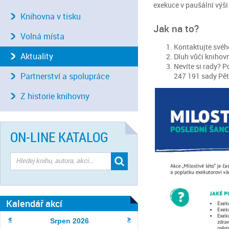
exekuce v paušální výš
Knihovna v tisku
Jak na to?
Volná místa
Kontaktujte svéh
Aktuality
Dluh vůči knihovn
Nevíte si rady? 
Partnerství a spolupráce
247 191 sady Pěta
Z historie knihovny
ON-LINE KATALOG
Kalendář akcí
Srpen
2026