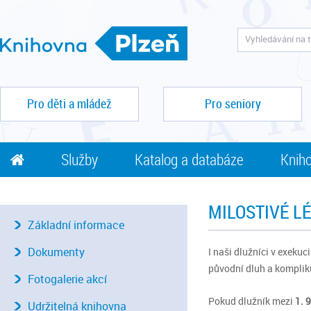
Pro děti a mládež
Pro seniory
Služby
Katalog a databáze
Kniho
MILOSTIVÉ LÉ
Základní informace
Dokumenty
I naši dlužníci v exeku
původní dluh a kompliku
Fotogalerie akcí
Pokud dlužník mezi
1. 
Udržitelná knihovna