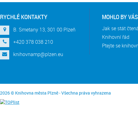
RYCHLÉ KONTAKTY
MOHLO BY VÁS
Jak se stát čte
B. Smetany 13, 301 00 Plzeň
Knihovní řád
+420 378 038 210
Ptejte se knihov
knihovnamp@plzen.eu
2026 © Knihovna města Plzně - Všechna práva vyhrazena