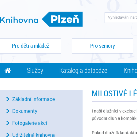
Pro děti a mládež
Pro seniory
Služby
Katalog a databáze
Kniho
MILOSTIVÉ L
Základní informace
Dokumenty
I naši dlužníci v exeku
původní dluh a kompliku
Fotogalerie akcí
Pokud dlužník kontaktu
Udržitelná knihovna