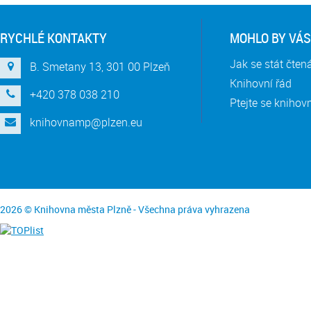
RYCHLÉ KONTAKTY
MOHLO BY VÁS
Jak se stát čte
B. Smetany 13, 301 00 Plzeň
Knihovní řád
+420 378 038 210
Ptejte se knihov
knihovnamp@plzen.eu
2026 © Knihovna města Plzně - Všechna práva vyhrazena