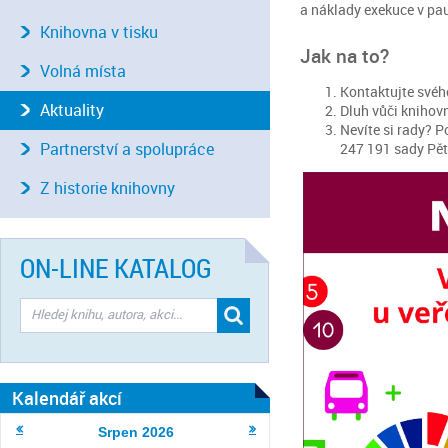
a náklady exekuce v pa
Knihovna v tisku
Jak na to?
Volná místa
Kontaktujte svéh
Aktuality
Dluh vůči knihovn
Nevíte si rady? 
Partnerství a spolupráce
247 191 sady Pěta
Z historie knihovny
ON-LINE KATALOG
Kalendář akcí
Srpen
2026