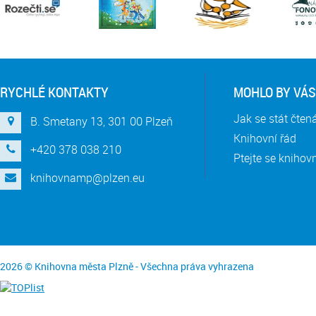
RYCHLÉ KONTAKTY
MOHLO BY VÁS
Jak se stát čte
B. Smetany 13, 301 00 Plzeň
Knihovní řád
+420 378 038 210
Ptejte se knihov
knihovnamp@plzen.eu
2026 © Knihovna města Plzně - Všechna práva vyhrazena