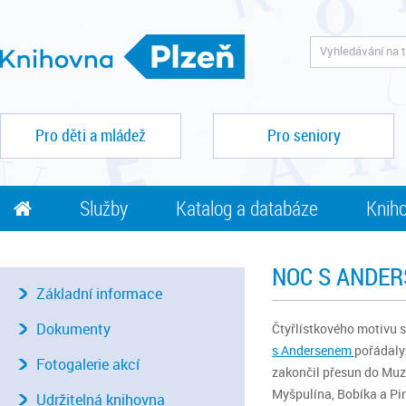
Pro děti a mládež
Pro seniory
Služby
Katalog a databáze
Kniho
NOC S ANDER
Základní informace
Dokumenty
Čtyřlístkového motivu s
s Andersenem
pořádaly
Fotogalerie akcí
zakončil přesun do Muze
Myšpulína, Bobíka a Pin
Udržitelná knihovna