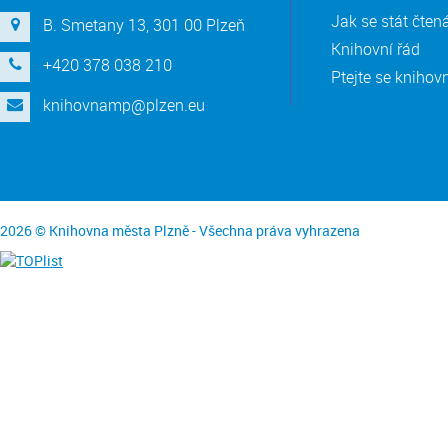
Jak se stát čte
B. Smetany 13, 301 00 Plzeň
Knihovní řád
+420 378 038 210
Ptejte se knihov
knihovnamp@plzen.eu
2026 © Knihovna města Plzně - Všechna práva vyhrazena