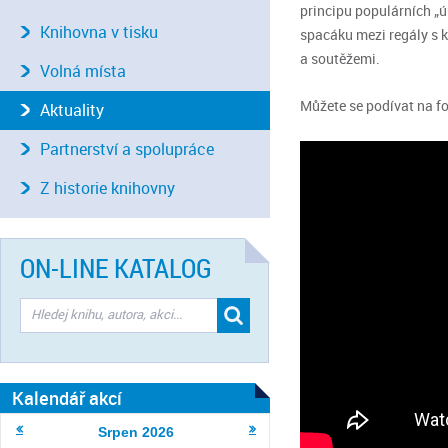
principu populárních „ú
Knihovna v tisku
spacáku mezi regály s 
a soutěžemi.
Volná místa
Můžete se podívat na fo
Aktuality
Partnerství a spolupráce
Z historie knihovny
ON-LINE KATALOG
Kalendář akcí
Srpen
2026