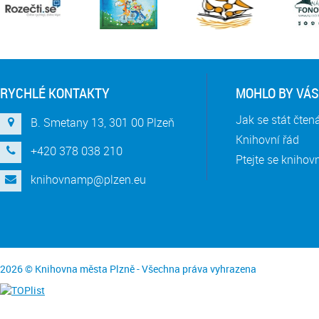
RYCHLÉ KONTAKTY
MOHLO BY VÁS
Jak se stát čte
B. Smetany 13, 301 00 Plzeň
Knihovní řád
+420 378 038 210
Ptejte se knihov
knihovnamp@plzen.eu
2026 © Knihovna města Plzně - Všechna práva vyhrazena