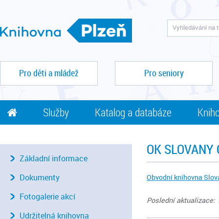
Pro děti a mládež
Pro seniory
Služby
Katalog a databáze
Kniho
OK SLOVANY
Základní informace
Dokumenty
Obvodní knihovna Slov
Fotogalerie akcí
Poslední aktualizace: 
Udržitelná knihovna