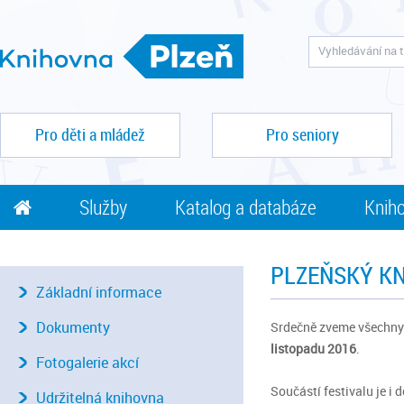
Pro děti a mládež
Pro seniory
Služby
Katalog a databáze
Kniho
PLZEŇSKÝ KN
Základní informace
Dokumenty
Srdečně zveme všechny z
listopadu 2016
.
Fotogalerie akcí
Součástí festivalu je i
Udržitelná knihovna