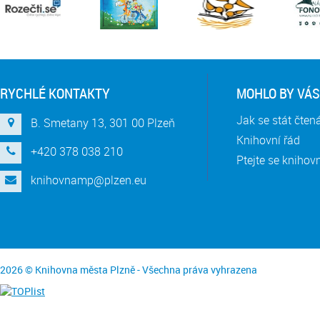
RYCHLÉ KONTAKTY
MOHLO BY VÁS
Jak se stát čte
B. Smetany 13, 301 00 Plzeň
Knihovní řád
+420 378 038 210
Ptejte se knihov
knihovnamp@plzen.eu
2026 © Knihovna města Plzně - Všechna práva vyhrazena