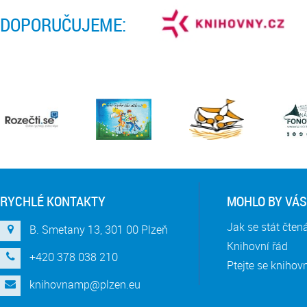
DOPORUČUJEME:
RYCHLÉ KONTAKTY
MOHLO BY VÁS
Jak se stát čte
B. Smetany 13, 301 00 Plzeň
Knihovní řád
+420 378 038 210
Ptejte se knihov
knihovnamp@plzen.eu