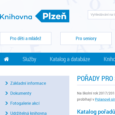
Pro děti a mládež
Pro seniory
Služby
Katalog a databáze
Kniho
POŘADY PRO 
Základní informace
Dokumenty
Na školní rok 2017/2018
probíhají v
Polanově sí
Fotogalerie akcí
Katalog pořadů
Udržitelná knihovna