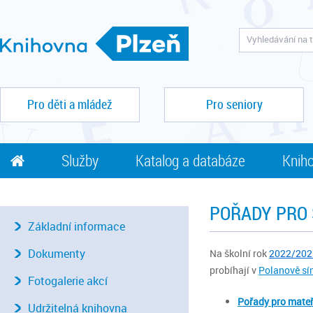
Pro děti a mládež
Pro seniory
Služby
Katalog a databáze
Kniho
POŘADY PRO 
Základní informace
Dokumenty
Na školní rok
2022/20
probíhají v
Polanově sí
Fotogalerie akcí
Pořady pro mateř
Udržitelná knihovna