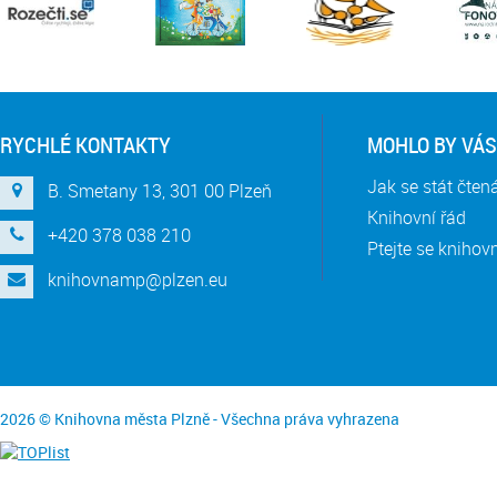
RYCHLÉ KONTAKTY
MOHLO BY VÁS
Jak se stát čte
B. Smetany 13, 301 00 Plzeň
Knihovní řád
+420 378 038 210
Ptejte se knihov
knihovnamp@plzen.eu
2026 © Knihovna města Plzně - Všechna práva vyhrazena