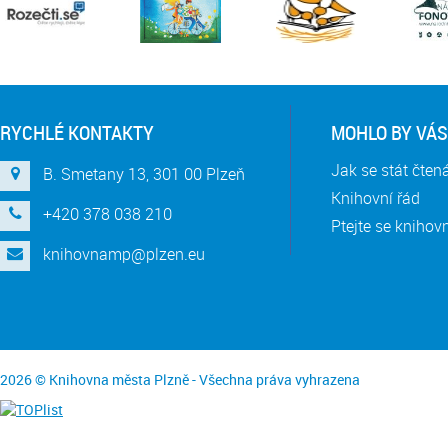
RYCHLÉ KONTAKTY
MOHLO BY VÁS
Jak se stát čte
B. Smetany 13, 301 00 Plzeň
Knihovní řád
+420 378 038 210
Ptejte se knihov
knihovnamp@plzen.eu
2026 © Knihovna města Plzně - Všechna práva vyhrazena