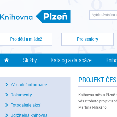
Pro děti a mládež
Pro seniory
Služby
Katalog a databáze
Kniho
PROJEKT ČES
Základní informace
Dokumenty
Knihovna města Plzně s
vás z tohoto projektu o
Fotogalerie akcí
Martina Hilského.
Udržitelná knihovna