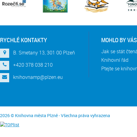
RYCHLÉ KONTAKTY
MOHLO BY VÁS
Jak se stát čte
B. Smetany 13, 301 00 Plzeň
Knihovní řád
+420 378 038 210
Ptejte se knihov
knihovnamp@plzen.eu
2026 © Knihovna města Plzně - Všechna práva vyhrazena