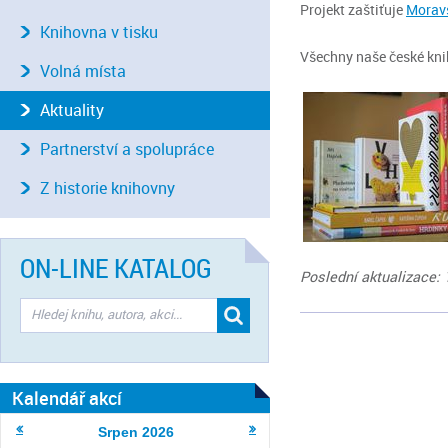
Projekt zaštiťuje
Morav
Knihovna v tisku
Všechny naše české kn
Volná místa
Aktuality
Partnerství a spolupráce
Z historie knihovny
ON-LINE KATALOG
Poslední aktualizace: 
Kalendář akcí
Srpen
2026