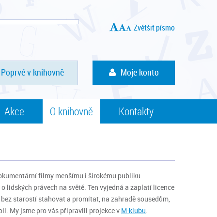
Zvětšit písmo
Poprvé v knihovně
Moje konto
Akce
O knihovně
Kontakty
dokumentární filmy menšímu i širokému publiku.
 o lidských právech na světě. Ten vyjedná a zaplatí licence
bez starostí stahovat a promítat, na zahradě sousedům,
i. My jsme pro vás připravili projekce v
M-klubu
: