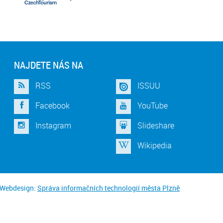
NAJDETE NÁS NA
RSS
ISSUU
Facebook
YouTube
Instagram
Slideshare
Wikipedia
Webdesign:
Správa informačních technologií města Plzně