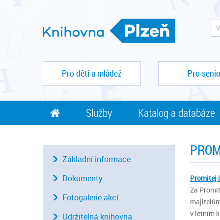
Pro děti a mládež
Pro senio
Služby
Katalog a databáze
PROMÍ
Základní informace
Dokumenty
Promitej i
Za Promíte
Fotogalerie akcí
majitelům
v letním 
Udržitelná knihovna