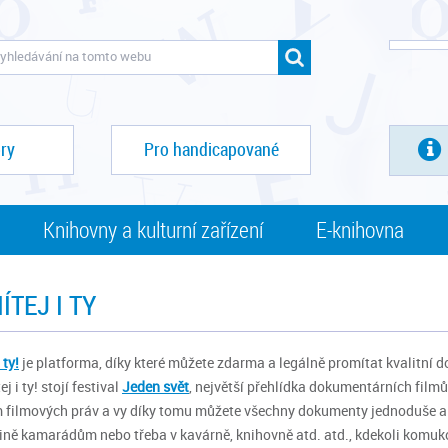
ry
Pro handicapované
Knihovny a kulturní zařízení
E-knihovna
TEJ I TY
 ty!
je platforma, díky které můžete zdarma a legálně promítat kvalitní 
j i ty! stojí festival
Jeden svět
, největší přehlídka dokumentárních filmů
 filmových práv a vy díky tomu můžete všechny dokumenty jednoduše a 
kině kamarádům nebo třeba v kavárně, knihovně atd. atd., kdekoli komukol