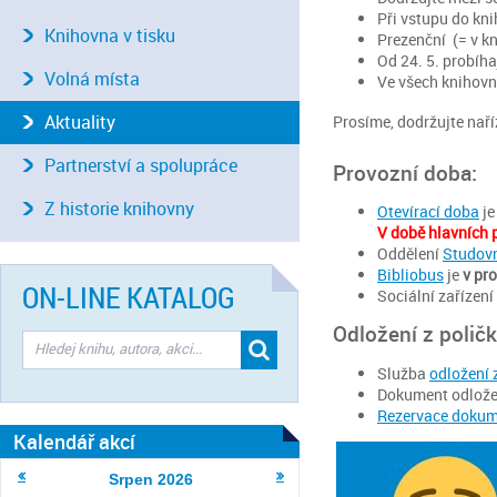
Při vstupu do kni
Knihovna v tisku
Prezenční (= v kni
Od 24. 5. probíha
Volná místa
Ve všech knihovn
Aktuality
Prosíme, dodržujte naří
Partnerství a spolupráce
Provozní doba:
Z historie knihovny
Otevírací doba
je
V době hlavních p
Oddělení
Studovn
Bibliobus
je
v pr
ON-LINE KATALOG
Sociální zařízení
Odložení z poličk
Služba
odložení 
Dokument odložen
Rezervace doku
Kalendář akcí
Srpen
2026