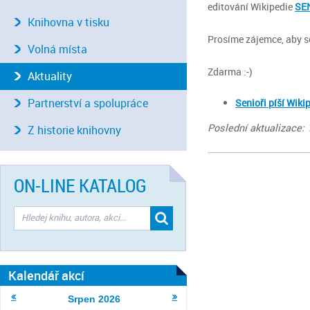
editování Wikipedie
SEN
Knihovna v tisku
Prosíme zájemce, aby se
Volná místa
Zdarma :-)
Aktuality
Partnerství a spolupráce
Senioři píší Wiki
Poslední aktualizace: 
Z historie knihovny
ON-LINE KATALOG
Kalendář akcí
Srpen
2026