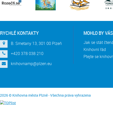
RYCHLÉ KONTAKTY
MOHLO BY VÁS
Jak se stát čte
B. Smetany 13, 301 00 Plzeň
Knihovní řád
+420 378 038 210
Ptejte se knihov
knihovnamp@plzen.eu
2026 © Knihovna města Plzně - Všechna práva vyhrazena