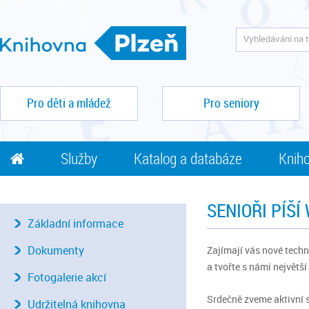
Pro děti a mládež
Pro seniory
Služby
Katalog a databáze
Kniho
SENIOŘI PÍŠÍ 
Základní informace
Dokumenty
Zajímají vás nové techn
a tvořte s námi největší
Fotogalerie akcí
Srdečně zveme aktivní s
Udržitelná knihovna