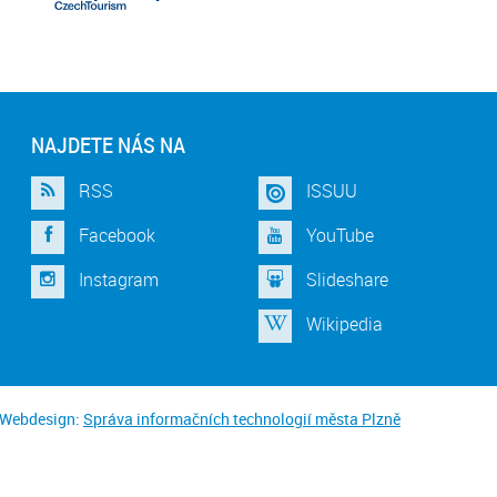
NAJDETE NÁS NA
RSS
ISSUU
Facebook
YouTube
Instagram
Slideshare
Wikipedia
Webdesign:
Správa informačních technologií města Plzně