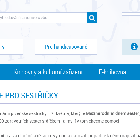
ry
Pro handicapované
Knihovny a kulturní zařízení
E-knihovna
E PRO SESTŘIČKY
 námi plzeňské sestřičky! 12. května, který je
Mezinárodním dnem sester
00 zdravotních sester srdíčkem - a my jí v tom chceme pomoci.
 mít čas a chuť nějaké srdce vyrobit a darovat, případně k němu napsat pá