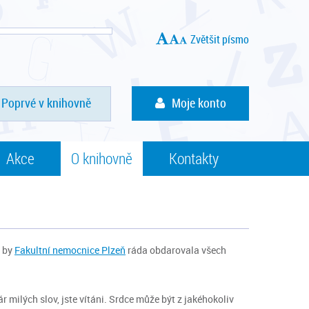
Zvětšit písmo
Poprvé v knihovně
Moje konto
Akce
O knihovně
Kontakty
, by
Fakultní nemocnice Plzeň
ráda obdarovala všech
r milých slov, jste vítáni. Srdce může být z jakéhokoliv