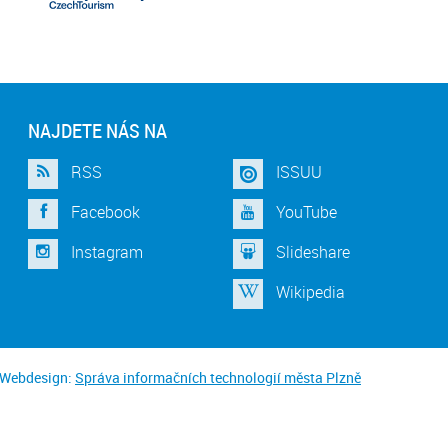
NAJDETE NÁS NA
RSS
ISSUU
Facebook
YouTube
Instagram
Slideshare
Wikipedia
Webdesign:
Správa informačních technologií města Plzně