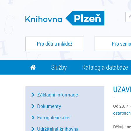
Pro děti a mládež
Pro senio
Služby
Katalog a databáze
UZAV
Základní informace
Dokumenty
Od 23. 7.
ostatních
Fotogalerie akcí
Děkujeme
Udržitelná knihovna