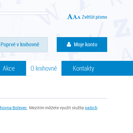
Zvětšit písmo
Poprvé v knihovně
Moje konto
Akce
O knihovně
Kontakty
hovna Bolevec
. Mezitím můžete využít služby
našich