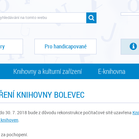
ry
Pro handicapované
Knihovny a kulturní zařízení
E-knihovna
ŘENÍ KNIHOVNY BOLEVEC
 do 30. 7. 2018 bude z důvodu rekonstrukce počítačové sítě uzavřena
Kni
 knihoven
.
 za pochopení.