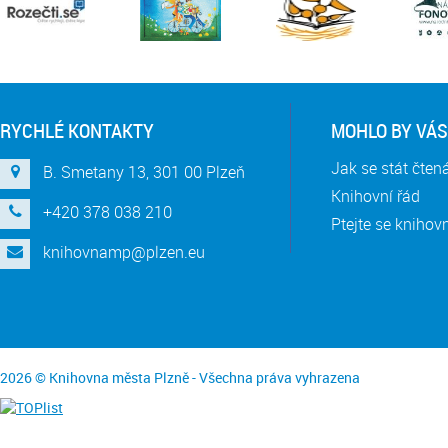
RYCHLÉ KONTAKTY
MOHLO BY VÁS
Jak se stát čte
B. Smetany 13, 301 00 Plzeň
Knihovní řád
+420 378 038 210
Ptejte se knihov
knihovnamp@plzen.eu
2026 © Knihovna města Plzně - Všechna práva vyhrazena