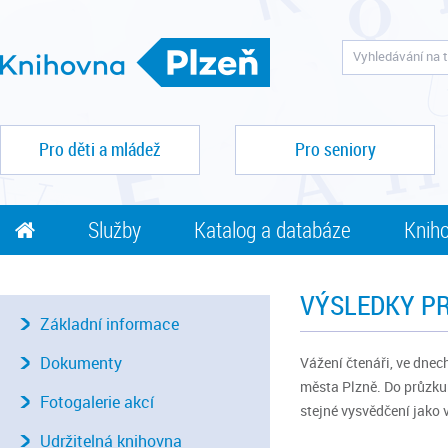
Pro děti a mládež
Pro seniory
Služby
Katalog a databáze
Kniho
VÝSLEDKY P
Základní informace
Dokumenty
Vážení čtenáři, ve dnec
města Plzně. Do průzku
Fotogalerie akcí
stejné vysvědčení jako 
Udržitelná knihovna