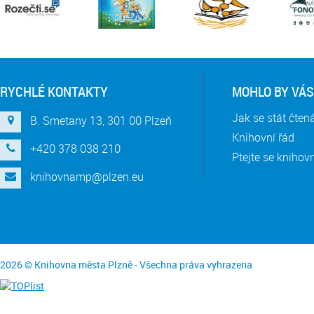
RYCHLÉ KONTAKTY
MOHLO BY VÁS
Jak se stát čte
B. Smetany 13, 301 00 Plzeň
Knihovní řád
+420 378 038 210
Ptejte se knihov
knihovnamp@plzen.eu
2026 © Knihovna města Plzně - Všechna práva vyhrazena