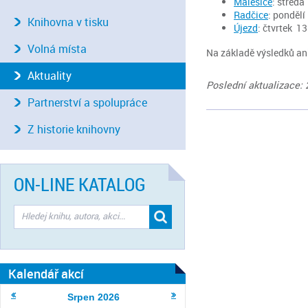
Malesice
: středa
Radčice
: pondělí
Knihovna v tisku
Újezd
: čtvrtek 
Volná místa
Na základě výsledků an
Aktuality
Poslední aktualizace: 
Partnerství a spolupráce
Z historie knihovny
ON-LINE KATALOG
Kalendář akcí
Srpen
2026