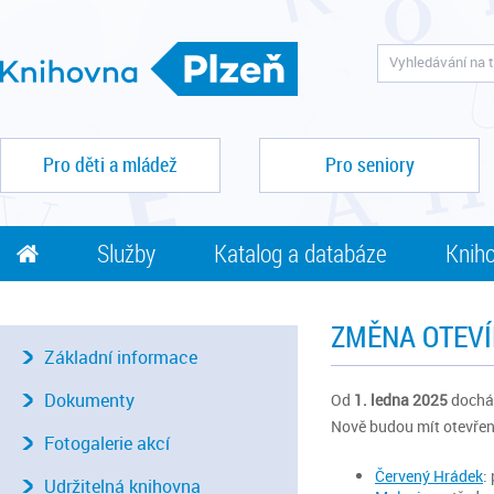
Pro děti a mládež
Pro seniory
Služby
Katalog a databáze
Kniho
ZMĚNA OTEVÍ
Základní informace
Dokumenty
Od
1. ledna 2025
dochá
Nově budou mít otevřen
Fotogalerie akcí
Červený Hrádek
:
Udržitelná knihovna