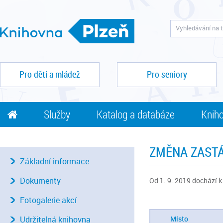
Pro děti a mládež
Pro seniory
Služby
Katalog a databáze
Kniho
ZMĚNA ZASTÁ
Základní informace
Dokumenty
Od 1. 9. 2019 dochází k
Fotogalerie akcí
Udržitelná knihovna
Místo