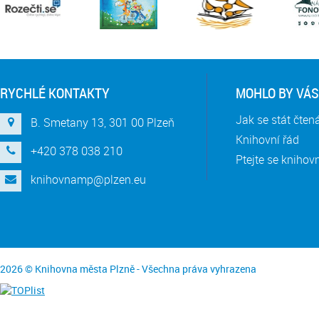
RYCHLÉ KONTAKTY
MOHLO BY VÁS
Jak se stát čte
B. Smetany 13, 301 00 Plzeň
Knihovní řád
+420 378 038 210
Ptejte se knihov
knihovnamp@plzen.eu
2026 © Knihovna města Plzně - Všechna práva vyhrazena