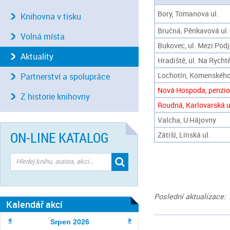
Bory, Tomanova ul.
Knihovna v tisku
Bručná, Pěnkavová ul.
Volná místa
Bukovec, ul. Mezi Pod
Aktuality
Hradiště, ul. Na Rycht
Lochotín, Komenského 
Partnerství a spolupráce
Nová Hospoda, penzi
Z historie knihovny
Roudná, Karlovarská ul
Valcha, U Hájovny
ON-LINE KATALOG
Zátiší, Línská ul.
Poslední aktualizace: 
Kalendář akcí
Srpen
2026