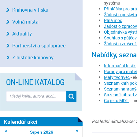
systému
Přihláška pro pr
Knihovna v tisku
Žádost o poskytn
Plná moc
Volná místa
Žádost o zpracov
Objednávka výstř
Aktuality
Souhlas s půjčov
Žádost o zrušení
Partnerství a spolupráce
Nabídky, sezn
Z historie knihovny
Informační leták
Pořady pro mateř
Malý tvořivec
- e
ON-LINE KATALOG
Seznam knih pok
Seznam nahraných
Sazebník úhrad z
Co je to MDT
= me
Kalendář akcí
Poslední aktualizace: 
Srpen
2026