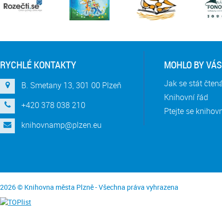
RYCHLÉ KONTAKTY
MOHLO BY VÁS
Jak se stát čte
B. Smetany 13, 301 00 Plzeň
Knihovní řád
+420 378 038 210
Ptejte se knihov
knihovnamp@plzen.eu
2026 © Knihovna města Plzně - Všechna práva vyhrazena