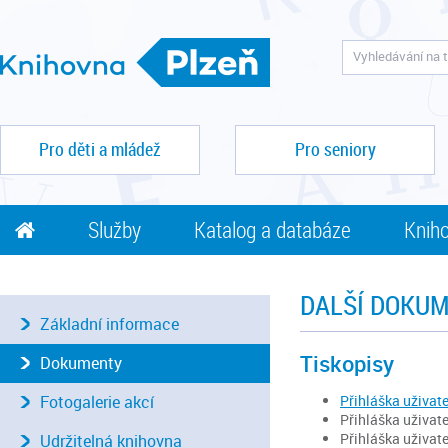
Pro děti a mládež
Pro seniory
Služby
Katalog a databáze
Kniho
DALŠÍ DOKUM
Základní informace
Tiskopisy
Dokumenty
Přihláška uživate
Fotogalerie akcí
Přihláška uživat
Přihláška uživat
Udržitelná knihovna