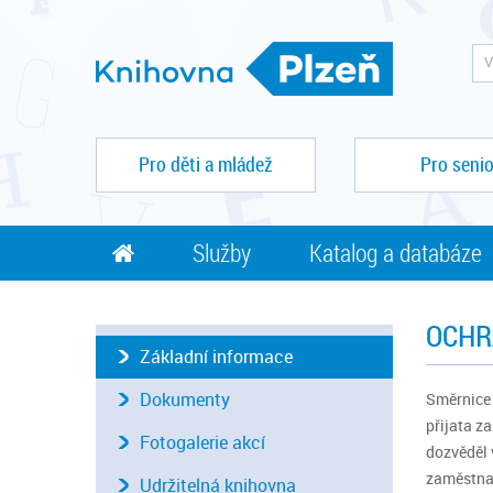
Pro děti a mládež
Pro senio
Služby
Katalog a databáze
OCHR
Základní informace
Dokumenty
Směrnice 
přijata z
Fotogalerie akcí
dozvěděl 
zaměstnav
Udržitelná knihovna