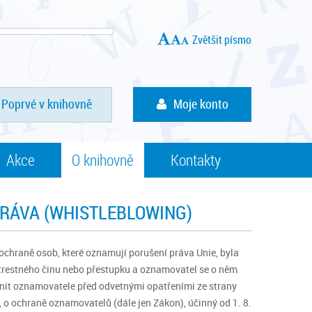
Zvětšit písmo
Poprvé v knihovně
Moje konto
Akce
O knihovně
Kontakty
PRÁVA (WHISTLEBLOWING)
chraně osob, které oznamují porušení práva Unie, byla
 trestného činu nebo přestupku a oznamovatel se o něm
ránit oznamovatele před odvetnými opatřeními ze strany
 o ochraně oznamovatelů (dále jen Zákon), účinný od 1. 8.