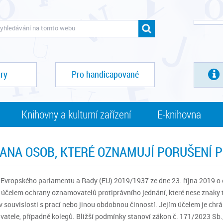
ry
Pro handicapované
Knihovny a kulturní zařízení
E-knihovna
ANA OSOB, KTERÉ OZNAMUJÍ PORUŠENÍ 
Evropského parlamentu a Rady (EU) 2019/1937 ze dne 23. října 2019 o o
a účelem ochrany oznamovatelů protiprávního jednání, které nese znaky
v souvislosti s prací nebo jinou obdobnou činností. Jejím účelem je ch
atele, případně kolegů. Bližší podmínky stanoví zákon č. 171/2023 Sb.,