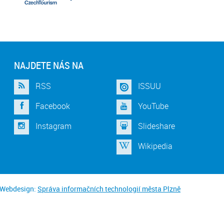
NAJDETE NÁS NA
RSS
ISSUU
Facebook
YouTube
Instagram
Slideshare
Wikipedia
Webdesign:
Správa informačních technologií města Plzně