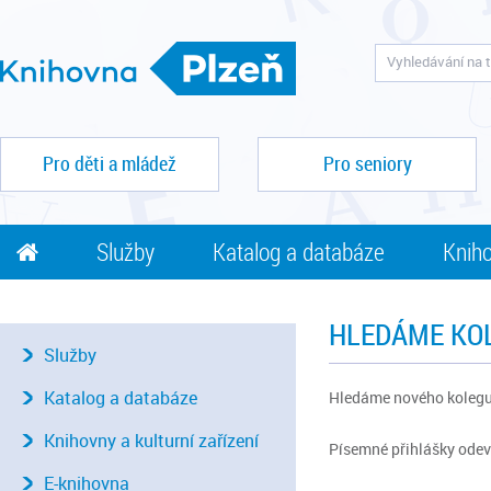
Pro děti a mládež
Pro seniory
Služby
Katalog a databáze
Kniho
HLEDÁME KO
Služby
Katalog a databáze
Hledáme nového kolegu
Knihovny a kulturní zařízení
Písemné přihlášky odev
E-knihovna