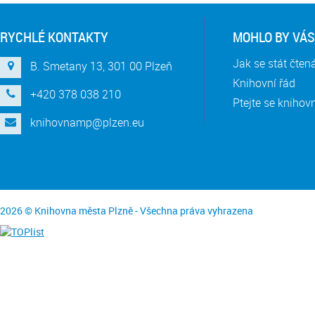
RYCHLÉ KONTAKTY
MOHLO BY VÁS
Jak se stát čte
B. Smetany 13, 301 00 Plzeň
Knihovní řád
+420 378 038 210
Ptejte se knihov
knihovnamp@plzen.eu
2026 © Knihovna města Plzně - Všechna práva vyhrazena