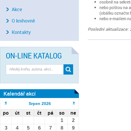
osobně na sekreta
nebo poštou na a
Akce
(obálku označte 
nebo e-mailem n
O knihovně
Poslední aktualizace: 
Kontakty
ON-LINE KATALOG
Kalendář akcí
Srpen
2026
po
út
st
čt
pá
so
ne
1
2
3
4
5
6
7
8
9