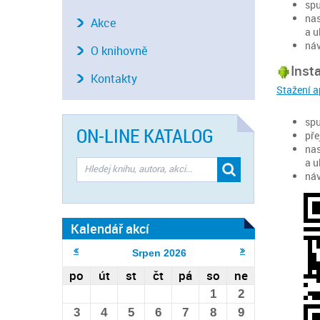
spu
nas
Akce
a u
náv
O knihovně
Inst
Kontakty
Stažení a
spu
ON-LINE KATALOG
pře
nas
a u
náv
Kalendář akcí
Srpen
2026
po
út
st
čt
pá
so
ne
1
2
3
4
5
6
7
8
9