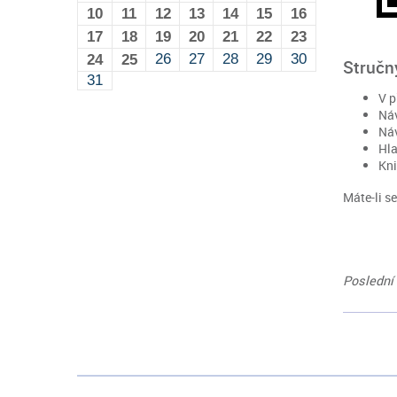
10
11
12
13
14
15
16
17
18
19
20
21
22
23
26
27
28
29
30
24
25
Stručn
31
V p
Náv
Náv
Hla
Kni
Máte-li s
Poslední 