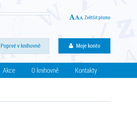
Zvětšit písmo
Poprvé v knihovně
Moje konto
Akce
O knihovně
Kontakty