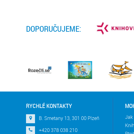
DOPORUČUJEME:
RYCHLÉ KONTAKTY
MOH
Jak 
B. Smetany 13, 301 00 Plzeň
Knih
+420 378 038 210
Ptej