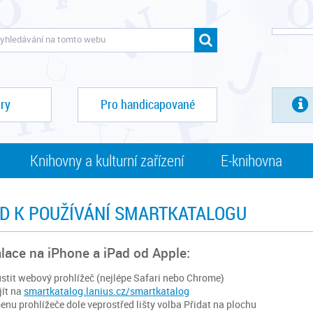
ry
Pro handicapované
Knihovny a kulturní zařízení
E-knihovna
D K POUŽÍVÁNÍ SMARTKATALOGU
alace na iPhone a iPad od Apple:
stit webový prohlížeč (nejlépe Safari nebo Chrome)
jít na
smartkatalog.lanius.cz/smartkatalog
enu prohlížeče dole veprostřed lišty volba Přidat na plochu