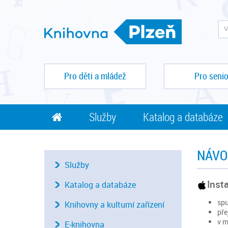
Pro děti a mládež
Pro senio
Služby
Katalog a databáze
NÁVO
Služby
Inst
Katalog a databáze
spu
Knihovny a kulturní zařízení
pře
v m
E-knihovna