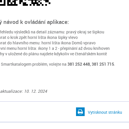
ý návod k ovládání aplikace:
řehledu výsledků na detail záznamu: pravý okraj se šipkou
rat o krok zpět horní lišta ikona šipky vlevo
rat do hlavního menu: horní lišta ikona Domů vpravo
vní menu horní lišta: ikony 1 a 2 - přepínání až dvou knihoven
hy v uložené do plánu najdete kdykoliv ve čtenářském kontě
e Smartkatalogem problém, volejte na
381 252 448, 381 251 715
.
aktualizace: 10. 12. 2024
Vytisknout stránku