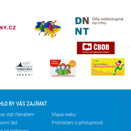
LO BY VÁS ZAJÍMAT
se stát čtenářem
Mapa webu
ovní řád
Prohlášení o přístupnosti
te se knihovny