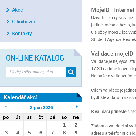
MojeID - Interne
Akce
Uživatel, který si zalo
O knihovně
jediné jméno a heslo, k
u služby mojeID lze vyu
Kontakty
Student Agency, Heurek
Validace mojeID
ON-LINE KATALOG
Validace je nejvyšší st
17:30
(v době hlavních p
Na našem validačním mí
Cílem validace je jedno
Kalendář akcí
bydliště a datum naroze
Srpen
2026
K validaci přineste s s
po
út
st
čt
pá
so
ne
1
2
Žádost o validaci si vyt
3
4
5
6
7
8
9
adresu a telefonní čísl