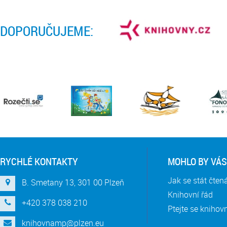
DOPORUČUJEME:
RYCHLÉ KONTAKTY
MOHLO BY VÁS
Jak se stát čte
B. Smetany 13, 301 00 Plzeň
Knihovní řád
+420 378 038 210
Ptejte se knihov
knihovnamp@plzen.eu