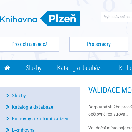
Pro děti a mládež
Pro seniory
Služby
Katalog a databáze
Kniho
VALIDACE MO
Služby
Katalog a databáze
Bezplatná služba pro vš
opětovně registrovat.
Knihovny a kulturní zařízení
Validační místo najdet
E-knihovna