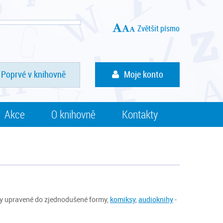
Zvětšit písmo
Poprvé v knihovně
Moje konto
Akce
O knihovně
Kontakty
hy upravené do zjednodušené formy,
komiksy
,
audioknihy
-