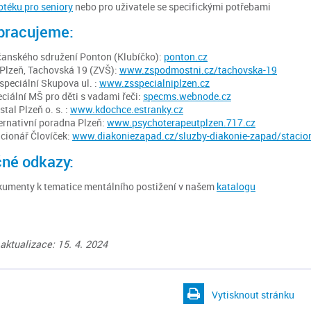
otéku pro seniory
nebo pro uživatele se specifickými potřebami
pracujeme:
anského sdružení Ponton (Klubíčko):
ponton.cz
Plzeň, Tachovská 19 (ZVŠ):
www.zspodmostni.cz/tachovska-19
speciální Skupova ul. :
www.zsspecialniplzen.cz
ciální MŠ pro děti s vadami řeči:
specms.webnode.cz
stal Plzeň o. s. :
www.kdochce.estranky.cz
ernativní poradna Plzeň:
www.psychoterapeutplzen.717.cz
cionář Človíček:
www.diakoniezapad.cz/sluzby-diakonie-zapad/staciona
čné odkazy:
umenty k tematice mentálního postižení v našem
katalogu
aktualizace: 15. 4. 2024
Vytisknout stránku