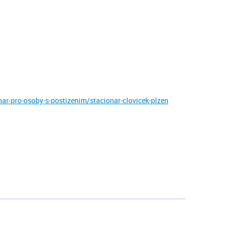
r-pro-osoby-s-postizenim/stacionar-clovicek-plzen