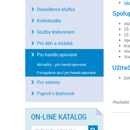
lek
Donášková služba
Spolu
Knihobudky
obč
ZŠ 
Služby knihovnám
ZŠ 
Spe
Pro děti a mládež
Kry
Alt
Pro handicapované
Sta
Aktuality - pro handicapované
Užite
Fotogalerie akcí pro handicapované
Dok
Pro seniory
Poprvé v knihovně
Poslední 
ON-LINE KATALOG