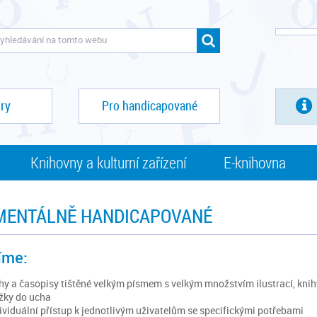
ry
Pro handicapované
Knihovny a kulturní zařízení
E-knihovna
MENTÁLNĚ HANDICAPOVANÉ
íme:
hy a časopisy tištěné velkým písmem s velkým množstvím ilustrací, kni
žky do ucha
ividuální přístup k jednotlivým uživatelům se specifickými potřebami