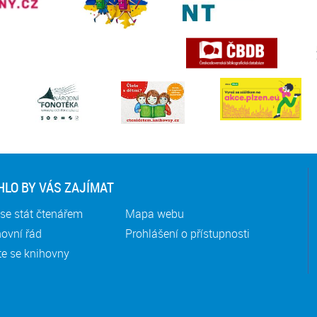
LO BY VÁS ZAJÍMAT
se stát čtenářem
Mapa webu
ovní řád
Prohlášení o přístupnosti
te se knihovny