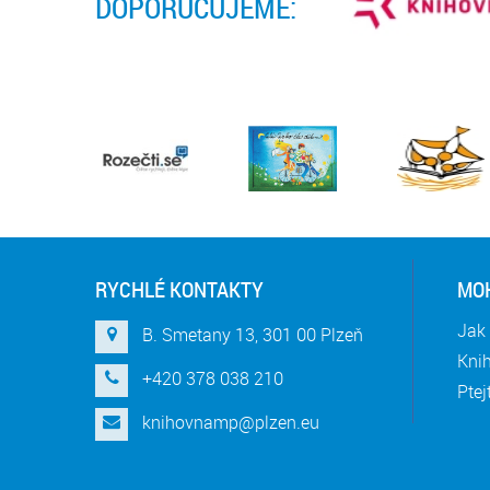
DOPORUČUJEME:
RYCHLÉ KONTAKTY
MOH
Jak 
B. Smetany 13, 301 00 Plzeň
Knih
+420 378 038 210
Ptej
knihovnamp@plzen.eu