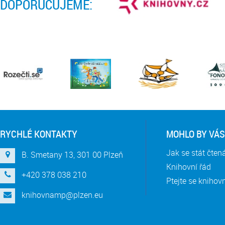
DOPORUČUJEME:
RYCHLÉ KONTAKTY
MOHLO BY VÁS
Jak se stát čte
B. Smetany 13, 301 00 Plzeň
Knihovní řád
+420 378 038 210
Ptejte se knihov
knihovnamp@plzen.eu