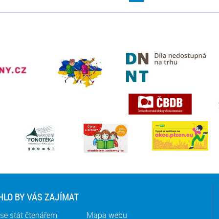
LO BY VÁS ZAJÍMAT
se stát čtenářem
Mapa webu