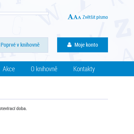
Zvětšit písmo
Poprvé v knihovně
Moje konto
Akce
O knihovně
Kontakty
otevírací doba.