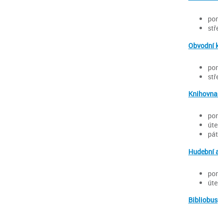
pon
stř
Obvodní 
pon
stř
Knihovna
pon
úte
pát
Hudební a
pon
úte
Bibliobus