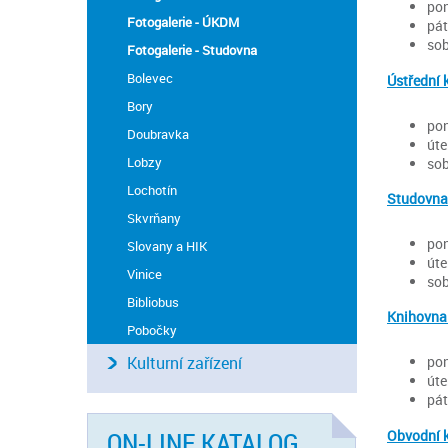
pon
Fotogalerie - ÚKDM
pát
sob
Fotogalerie - Studovna
Bolevec
Ústřední 
Bory
pon
Doubravka
úte
Lobzy
sob
Lochotín
Studovna 
Skvrňany
pon
Slovany a HIK
úte
Vinice
sob
Bibliobus
Knihovna
Pobočky
Kulturní zařízení
pon
úte
pát
ON-LINE KATALOG
Obvodní 