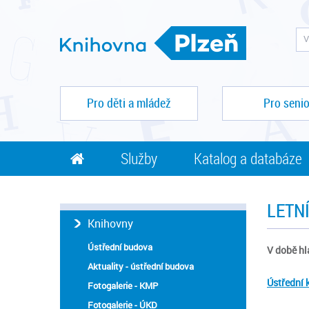
Pro děti a mládež
Pro senio
Služby
Katalog a databáze
LETN
Knihovny
Ústřední budova
V době hl
Aktuality - ústřední budova
Ústřední 
Fotogalerie - KMP
Fotogalerie - ÚKD