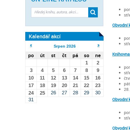
pon
stř
Obvodní 
Kalendář akcí
pon
stř
Srpen
2026
Knihovna
po
út
st
čt
pá
so
ne
1
2
pon
3
4
5
6
7
8
9
stř
10
11
12
13
14
15
16
čtv
pát
17
18
19
20
21
22
23
28.
26
27
28
29
30
24
25
Obvodní 
31
pon
stř
Obvodní 