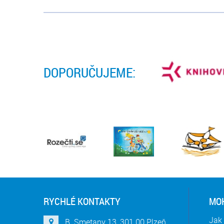
DOPORUČUJEME:
RYCHLÉ KONTAKTY
MOH
Jak 
B. Smetany 13, 301 00 Plzeň