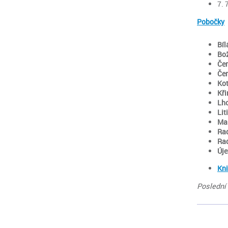
7. 
Pobočky
Bíl
Bo
Čer
Čer
Kot
Kři
Lh
Lit
Mal
Ra
Ra
Úje
Kni
Poslední 