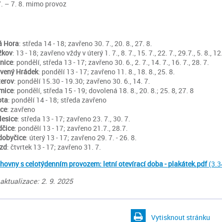
7. – 7. 8. mimo provoz
á Hora
: středa 14 - 18; zavřeno 30. 7., 20. 8., 27. 8.
žkov
: 13 - 18; zavřeno vždy v úterý 1. 7., 8. 7., 15. 7., 22. 7., 29.7., 5. 8., 12.
nice
: pondělí, středa 13 - 17; zavřeno 30. 6., 2. 7., 14. 7., 16. 7., 28. 7.
vený Hrádek
: pondělí 13 - 17; zavřeno 11. 8., 18. 8., 25. 8.
erov
: pondělí 15.30 - 19.30; zavřeno 30. 6., 14. 7.
mice
: pondělí, středa 15 - 19; dovolená 18. 8., 20. 8.; 25. 8, 27. 8
ota
: pondělí 14 - 18; středa zavřeno
ice
: zavřeno
esice
: středa 13 - 17; zavřeno 23. 7., 30. 7.
dčice
: pondělí 13 - 17; zavřeno 21.7., 28.7.
dobyčice
: úterý 13 - 17; zavřeno 29. 7. - 26. 8.
zd
: čtvrtek 13 - 17; zavřeno 31. 7.
hovny s celotýdenním provozem: letní otevírací doba - plakátek.pdf
(3.
aktualizace: 2. 9. 2025
Vytisknout stránku