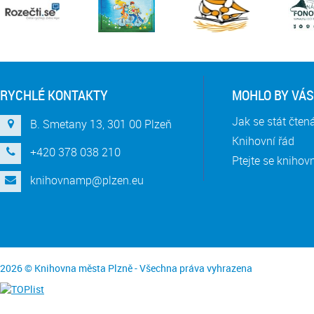
RYCHLÉ KONTAKTY
MOHLO BY VÁS
Jak se stát čte
B. Smetany 13, 301 00 Plzeň
Knihovní řád
+420 378 038 210
Ptejte se knihov
knihovnamp@plzen.eu
2026 © Knihovna města Plzně - Všechna práva vyhrazena