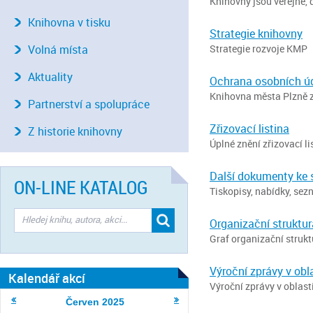
Knihovny jsou veřejné, 
Knihovna v tisku
Strategie knihovny
Volná místa
Strategie rozvoje KMP
Aktuality
Ochrana osobních ú
Knihovna města Plzně z
Partnerství a spolupráce
Zřizovací listina
Z historie knihovny
Úplné znění zřizovací l
Další dokumenty ke 
ON-LINE KATALOG
Tiskopisy, nabídky, sez
Organizační struktu
Graf organizační struk
Výroční zprávy v obl
Kalendář akcí
Výroční zprávy v oblast
Červen
2025