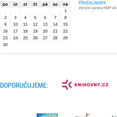
Výroční zprávy
po
út
st
čt
pá
so
ne
Výroční zprávy KMP od 
1
2
3
4
5
6
7
8
9
10
11
12
13
14
15
16
17
18
19
20
21
22
23
24
25
26
27
28
29
30
DOPORUČUJEME: